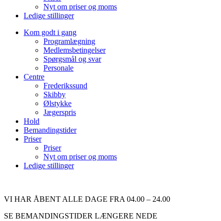
Nyt om priser og moms
Ledige stillinger
Kom godt i gang
Programlægning
Medlemsbetingelser
Spørgsmål og svar
Personale
Centre
Frederikssund
Skibby
Ølstykke
Jægerspris
Hold
Bemandingstider
Priser
Priser
Nyt om priser og moms
Ledige stillinger
VI HAR ÅBENT ALLE DAGE FRA 04.00 – 24.00
SE BEMANDINGSTIDER LÆNGERE NEDE