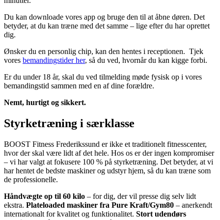
minutter.
Du kan downloade vores app og bruge den til at åbne døren. Det
betyder, at du kan træne med det samme – lige efter du har oprettet
dig.
Ønsker du en personlig chip, kan den hentes i receptionen. Tjek
vores
bemandingstider her
, så du ved, hvornår du kan kigge forbi.
Er du under 18 år, skal du ved tilmelding møde fysisk op i vores
bemandingstid sammen med en af dine forældre.
Nemt, hurtigt og sikkert.
Styrketræning i særklasse
BOOST Fitness Frederikssund er ikke et traditionelt fitnesscenter,
hvor der skal være lidt af det hele. Hos os er der ingen kompromiser
– vi har valgt at fokusere 100 % på styrketræning. Det betyder, at vi
har hentet de bedste maskiner og udstyr hjem, så du kan træne som
de professionelle.
Håndvægte op til 60 kilo
– for dig, der vil presse dig selv lidt
ekstra.
Plateloaded maskiner fra Pure Kraft/Gym80
– anerkendt
internationalt for kvalitet og funktionalitet.
Stort udendørs