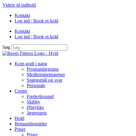
Videre til indhold
Kontakt
Log ind / Book et hold
Kontakt
Log ind / Book et hold
Søg
Kom godt i gang
Programlægning
Medlemsbetingelser
Spørgsmål og svar
Personale
Centre
Frederikssund
Skibby
Ølstykke
Jægerspris
Hold
Bemandingstider
Priser
Priser