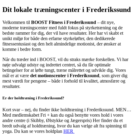
Dit lokale træningscenter i Frederikssund
Velkommen til
BOOST Fitness i Frederikssund
– dit nye,
moderne træningscenter med fuldt fokus på styrketræning og de
bedste rammer for dig, der vil have resultater. Her har vi skabt et
unikt miljø for både den erfarne styrkeløfter, den dedikerede
fitnessentusiast og den helt almindelige motionist, der ønsker at
komme i bedre form.
Når du træder ind i BOOST, vil du straks mærke forskellen. Vi har
nøje udvalgt udstyr og indrettet centret, så du får optimale
betingelser for at løfte tungt, træne målrettet og udvikle dig. Vores
mål er at være
det motionscenter i Frederikssund
, som giver dig
mest værdi for pengene – både i forhold til kvalitet, atmosfære og
resultater.
Er der holdtræning i Frederikssund?
Kort svar – nej, du finder ikke holdtræning i Frederikssund. MEN…
Med medlemskabet Fri + kan du også benytte vores hold i vores
andre centre (i Skibby, Ølstykke og Jægerspris) Her finder du et
bredt udvalg af holdtræning, hvor du kan vælge alt fra spinning til
yoga. Du kan se vores holdplan
HER