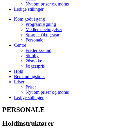
Nyt om priser og moms
Ledige stillinger
Kom godt i gang
Programlægning
Medlemsbetingelser
Spørgsmål og svar
Personale
Centre
Frederikssund
Skibby
Ølstykke
Jægerspris
Hold
Bemandingstider
Priser
Priser
Nyt om priser og moms
Ledige stillinger
PERSONALE
Holdinstruktører