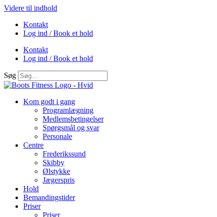
Videre til indhold
Kontakt
Log ind / Book et hold
Kontakt
Log ind / Book et hold
Søg
Kom godt i gang
Programlægning
Medlemsbetingelser
Spørgsmål og svar
Personale
Centre
Frederikssund
Skibby
Ølstykke
Jægerspris
Hold
Bemandingstider
Priser
Priser