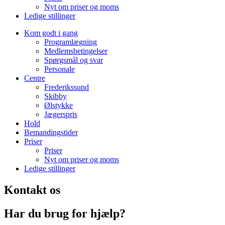
Nyt om priser og moms
Ledige stillinger
Kom godt i gang
Programlægning
Medlemsbetingelser
Spørgsmål og svar
Personale
Centre
Frederikssund
Skibby
Ølstykke
Jægerspris
Hold
Bemandingstider
Priser
Priser
Nyt om priser og moms
Ledige stillinger
Kontakt os
Har du brug for hjælp?