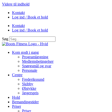
Videre til indhold
Kontakt
Log ind / Book et hold
Kontakt
Log ind / Book et hold
Søg
Kom godt i gang
Programlægning
Medlemsbetingelser
Spørgsmål og svar
Personale
Centre
Frederikssund
Skibby
Ølstykke
Jægerspris
Hold
Bemandingstider
Priser
Priser