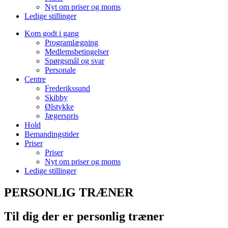
Nyt om priser og moms
Ledige stillinger
Kom godt i gang
Programlægning
Medlemsbetingelser
Spørgsmål og svar
Personale
Centre
Frederikssund
Skibby
Ølstykke
Jægerspris
Hold
Bemandingstider
Priser
Priser
Nyt om priser og moms
Ledige stillinger
PERSONLIG TRÆNER
Til dig der er personlig træner