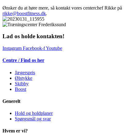
Ønsker du at høre mere, så kontakt vores centerchef Rikke på
rikke@boostfitness.dk
.
Lad os holde kontakten!
Instagram
Facebook-f
Youtube
Centre / Find os her
Jægerspris
Ølstykke
Skibby
Boost
Generelt
Hold og holdplaner
Spørgsmål og svar
Hvem er vi?