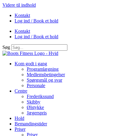
Videre til indhold
Kontakt
Log ind / Book et hold
Kontakt
Log ind / Book et hold
Søg
Kom godt i gang
Programlægning
Medlemsbetingelser
Spørgsmål og svar
Personale
Centre
Frederikssund
Skibby
Ølstykke
Jægerspris
Hold
Bemandingstider
Priser
Priser